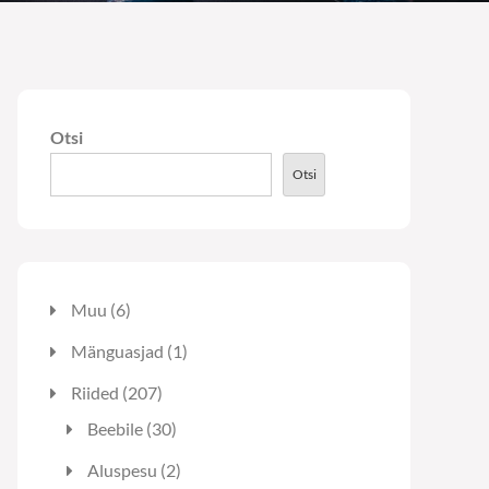
Otsi
Otsi
6
Muu
6
toodet
1
Mänguasjad
1
toode
207
Riided
207
toodet
30
Beebile
30
toodet
2
Aluspesu
2