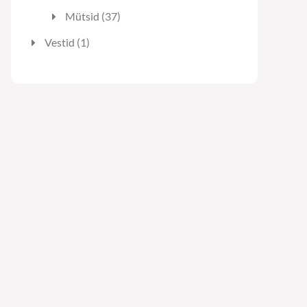
toodet
37
Mütsid
37
toodet
1
Vestid
1
toode