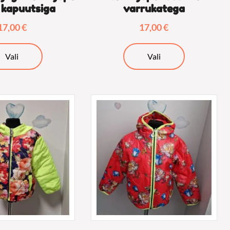
 kapuutsiga
varrukatega
17,00
€
17,00
€
Sellel
Sellel
Vali
Vali
tootel
tootel
on
on
mitu
mitu
varianti.
varianti.
Valikuid
Valikuid
saab
saab
teha
teha
tootelehel.
tootelehel.