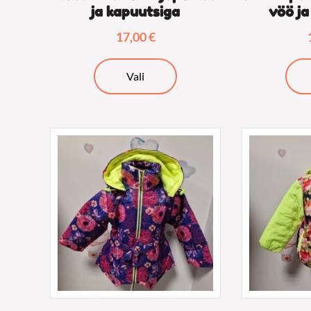
ja kapuutsiga
vöö ja
17,00
€
Sellel
Vali
tootel
on
mitu
varianti.
Valikuid
saab
teha
tootelehel.