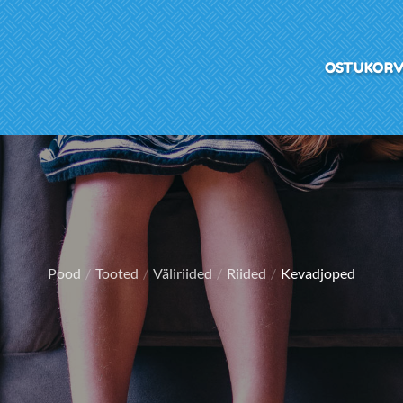
OSTUKOR
Pood
Tooted
Väliriided
Riided
Kevadjoped