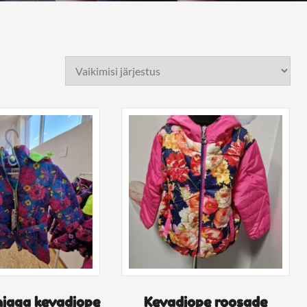
hjaga kevadjope
Kevadjope roosade