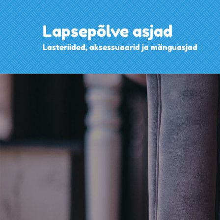
Skip
to
Lapsepõlve asjad
content
Lasteriided, aksessuaarid ja mänguasjad