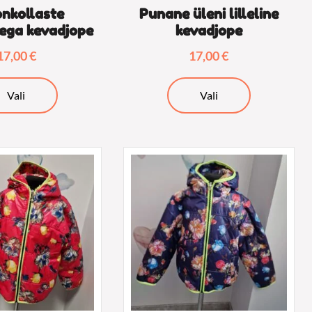
nkollaste
Punane üleni lilleline
ega kevadjope
kevadjope
17,00
€
17,00
€
Sellel
Sellel
Vali
Vali
tootel
tootel
on
on
mitu
mitu
varianti.
varianti.
Valikuid
Valikuid
saab
saab
teha
teha
tootelehel.
tootelehel.