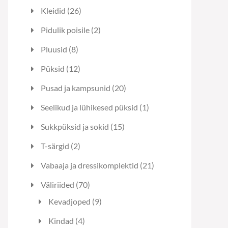
toodet
26
Kleidid
26
toodet
2
Pidulik poisile
2
toodet
8
Pluusid
8
toodet
12
Püksid
12
toodet
20
Pusad ja kampsunid
20
toodet
1
Seelikud ja lühikesed püksid
1
toode
15
Sukkpüksid ja sokid
15
toodet
2
T-särgid
2
toodet
21
Vabaaja ja dressikomplektid
21
toodet
70
Väliriided
70
toodet
9
Kevadjoped
9
toodet
4
Kindad
4