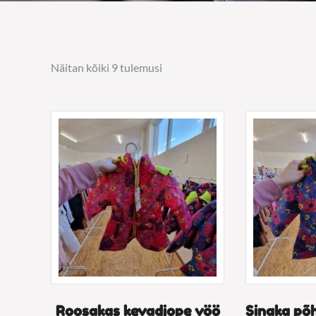
Näitan kõiki 9 tulemusi
Roosakas kevadjope vöö
Sinaka põ