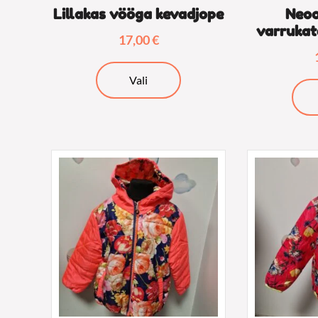
Lillakas vööga kevadjope
Neoo
varrukat
17,00
€
Sellel
Vali
tootel
on
mitu
varianti.
Valikuid
saab
teha
tootelehel.