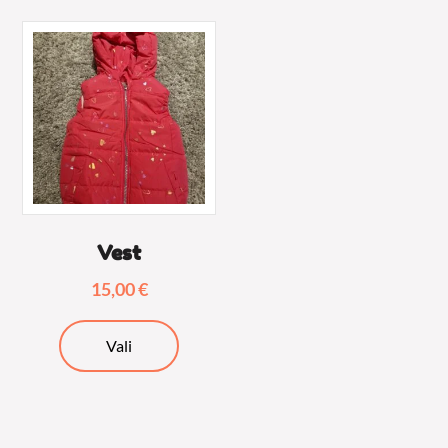
Vest
15,00
€
Sellel
Vali
tootel
on
mitu
varianti.