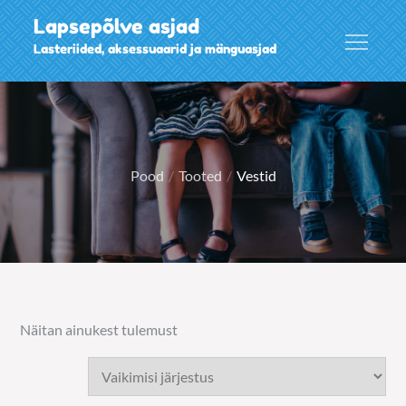
Skip
Lapsepõlve asjad
to
Lasteriided, aksessuaarid ja mänguasjad
content
Pood
Tooted
Vestid
Näitan ainukest tulemust