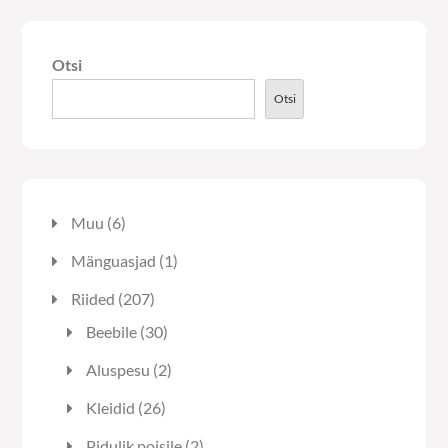
Valikuid
saab
Otsi
teha
tootelehel.
Otsi
6
Muu
6
toodet
1
Mänguasjad
1
toode
207
Riided
207
toodet
30
Beebile
30
toodet
2
Aluspesu
2
toodet
26
Kleidid
26
toodet
2
Pidulik poisile
2