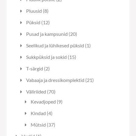
toodet
8
Pluusid
8
toodet
12
Püksid
12
toodet
20
Pusad ja kampsunid
20
toodet
1
Seelikud ja lühikesed püksid
1
toode
15
Sukkpüksid ja sokid
15
toodet
2
T-särgid
2
toodet
21
Vabaaja ja dressikomplektid
21
toodet
70
Väliriided
70
toodet
9
Kevadjoped
9
toodet
4
Kindad
4
toodet
37
Mütsid
37
toodet
1