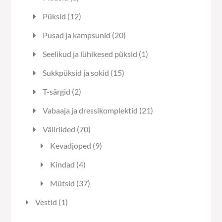
toodet
12
Püksid
12
toodet
20
Pusad ja kampsunid
20
toodet
1
Seelikud ja lühikesed püksid
1
toode
15
Sukkpüksid ja sokid
15
toodet
2
T-särgid
2
toodet
21
Vabaaja ja dressikomplektid
21
toodet
70
Väliriided
70
toodet
9
Kevadjoped
9
toodet
4
Kindad
4
toodet
37
Mütsid
37
toodet
1
Vestid
1
toode