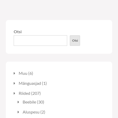
mitu
mitu
varianti.
varianti.
Valikuid
Valikuid
saab
saab
Otsi
teha
teha
tootelehel.
tooteleh
Otsi
6
Muu
6
toodet
1
Mänguasjad
1
toode
207
Riided
207
toodet
30
Beebile
30
toodet
2
Aluspesu
2