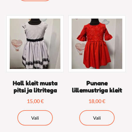
on
mitu
mitu
varianti.
varianti.
Valikuid
Valikuid
saab
saab
teha
teha
tooteleh
tootelehel.
Hall kleit musta
Punane
pitsi ja litritega
lillemustriga kleit
15,00
€
18,00
€
Sellel
Sellel
Vali
Vali
tootel
tootel
on
on