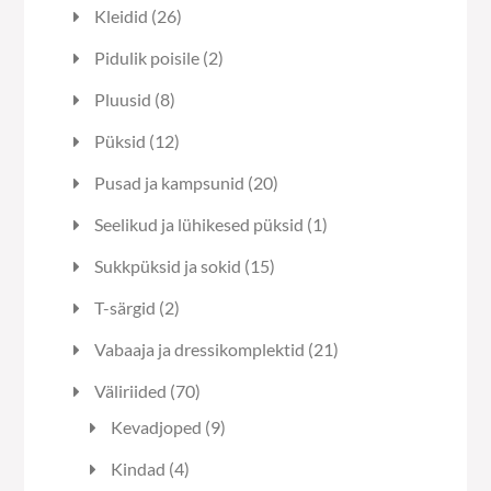
toodet
26
Kleidid
26
toodet
2
Pidulik poisile
2
toodet
8
Pluusid
8
toodet
12
Püksid
12
toodet
20
Pusad ja kampsunid
20
toodet
1
Seelikud ja lühikesed püksid
1
toode
15
Sukkpüksid ja sokid
15
toodet
2
T-särgid
2
toodet
21
Vabaaja ja dressikomplektid
21
toodet
70
Väliriided
70
toodet
9
Kevadjoped
9
toodet
4
Kindad
4