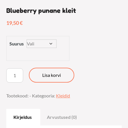
Blueberry punane kleit
19,50
€
Suurus
Blueberry
Lisa korvi
punane
kleit
Tootekood:
-
Kategooria:
Kleidid
kogus
Kirjeldus
Arvustused (0)