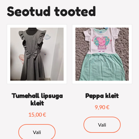
Seotud tooted
Tumehall lipsuga
Peppa kleit
kleit
9,90
€
15,00
€
Sellel
Vali
Sellel
tootel
Vali
tootel
on