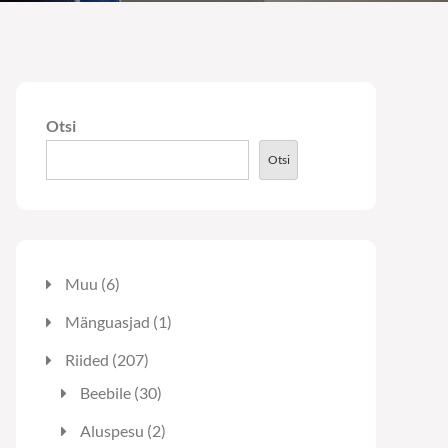
Otsi
Otsi
6
Muu
6
toodet
1
Mänguasjad
1
toode
207
Riided
207
toodet
30
Beebile
30
toodet
2
Aluspesu
2