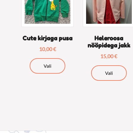
Cute kirjaga pusa
Heleroosa
nööpidega jakk
10,00
€
15,00
€
Sellel
Vali
Sel
tootel
Vali
too
on
on
mitu
mi
varianti.
var
Valikuid
Val
saab
sa
teha
te
tootelehel.