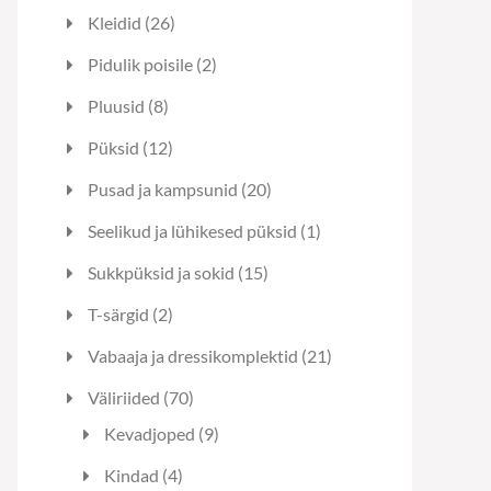
toodet
26
Kleidid
26
toodet
2
Pidulik poisile
2
toodet
8
Pluusid
8
toodet
12
Püksid
12
toodet
20
Pusad ja kampsunid
20
toodet
1
Seelikud ja lühikesed püksid
1
toode
15
Sukkpüksid ja sokid
15
toodet
2
T-särgid
2
toodet
21
Vabaaja ja dressikomplektid
21
toodet
70
Väliriided
70
toodet
9
Kevadjoped
9
toodet
4
Kindad
4