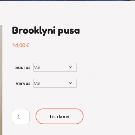
Brooklyni pusa
14,00
€
Suurus
Värvus
Brooklyni
Lisa korvi
pusa
kogus