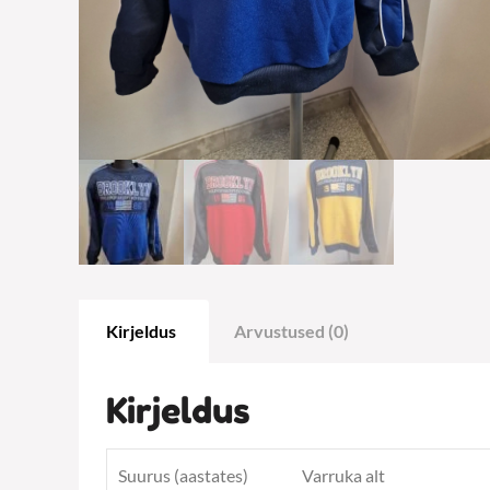
Kirjeldus
Arvustused (0)
Kirjeldus
Suurus (aastates)
Varruka alt