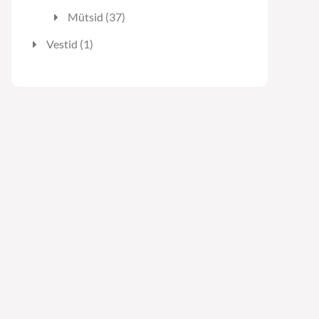
toodet
37
Mütsid
37
toodet
1
Vestid
1
toode