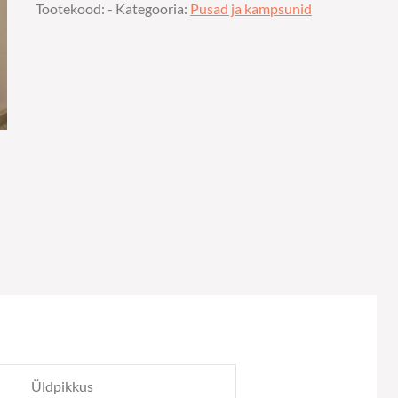
Tootekood:
-
Kategooria:
Pusad ja kampsunid
Üldpikkus