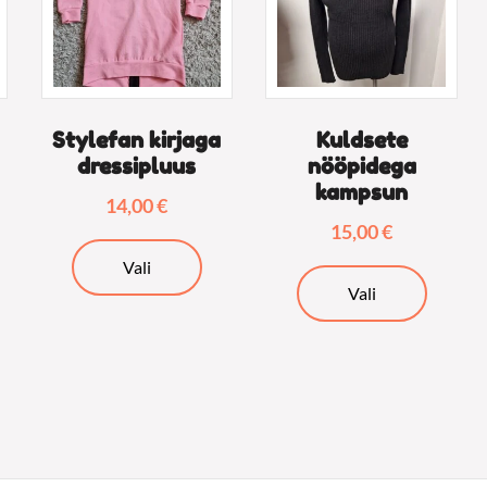
Stylefan kirjaga
Kuldsete
dressipluus
nööpidega
kampsun
14,00
€
15,00
€
lel
Sellel
Vali
Sellel
tel
tootel
Vali
tootel
on
on
tu
mitu
mitu
ianti.
varianti.
varianti.
ikuid
Valikuid
Valikuid
ab
saab
saab
ha
teha
teha