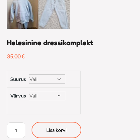
Helesinine dressikomplekt
35,00
€
Suurus
Värvus
Helesinine
Lisa korvi
dressikomplekt