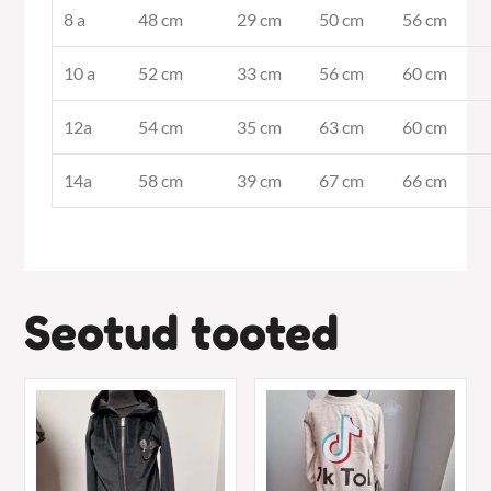
8 a
48 cm
29 cm
50 cm
56 cm
10 a
52 cm
33 cm
56 cm
60 cm
12a
54 cm
35 cm
63 cm
60 cm
14a
58 cm
39 cm
67 cm
66 cm
Seotud tooted