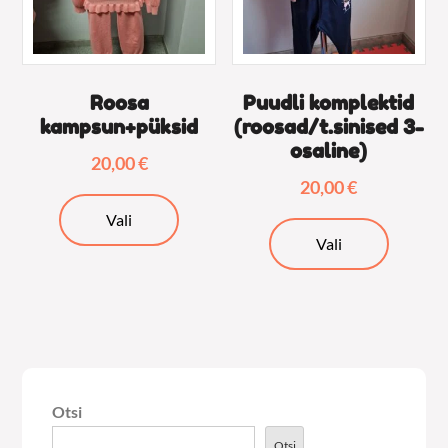
tootelehel.
tooteleh
Roosa
Puudli komplektid
kampsun+püksid
(roosad/t.sinised 3-
osaline)
20,00
€
20,00
€
Sellel
Vali
Sellel
tootel
Vali
tootel
on
on
mitu
mitu
varianti.
varianti.
Valikuid
Valikuid
saab
saab
teha
Otsi
teha
tootelehel.
tooteleh
Otsi