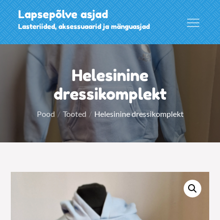
Skip
Lapsepõlve asjad
to
Lasteriided, aksessuaarid ja mänguasjad
content
Helesinine
dressikomplekt
Pood
Tooted
Helesinine dressikomplekt