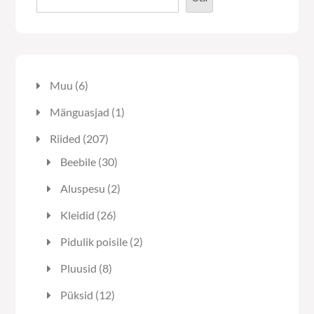
6
Muu
6
toodet
1
Mänguasjad
1
toode
207
Riided
207
toodet
30
Beebile
30
toodet
2
Aluspesu
2
toodet
26
Kleidid
26
toodet
2
Pidulik poisile
2
toodet
8
Pluusid
8
toodet
12
Püksid
12
toodet