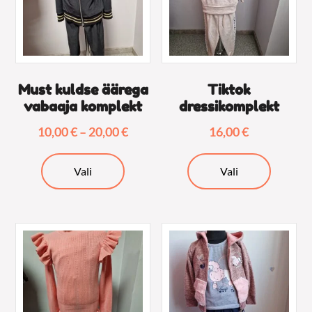
Must kuldse äärega
Tiktok
vabaaja komplekt
dressikomplekt
Hinnavahemik:
10,00
€
–
20,00
€
16,00
€
10,00 €
Sellel
Sellel
kuni
Vali
Vali
tootel
tootel
20,00 €
on
on
mitu
mitu
varianti.
varianti.
Valikuid
Valikuid
saab
saab
teha
teha