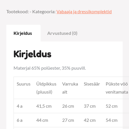
kogus
Tootekood:
-
Kategooria:
Vabaaja ja dressikomplektid
Kirjeldus
Arvustused (0)
Kirjeldus
Materjal 65% polüester, 35% puuvill.
Suurus
Üldpikkus
Varruka
Sisesäär
Pükste vöö
(pluusil)
alt
venitamata
4 a
41,5 cm
26 cm
37 cm
52 cm
6 a
44 cm
27 cm
42 cm
54 cm