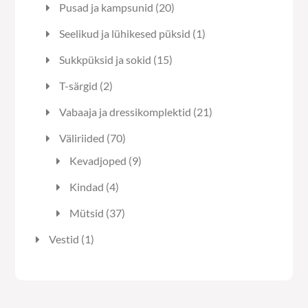
20
Pusad ja kampsunid
20
toodet
1
Seelikud ja lühikesed püksid
1
toode
15
Sukkpüksid ja sokid
15
toodet
2
T-särgid
2
toodet
21
Vabaaja ja dressikomplektid
21
toodet
70
Väliriided
70
toodet
9
Kevadjoped
9
toodet
4
Kindad
4
toodet
37
Mütsid
37
toodet
1
Vestid
1
toode