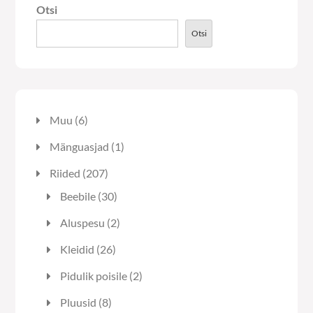
Otsi
teha
tootelehel.
Otsi
6
Muu
6
toodet
1
Mänguasjad
1
toode
207
Riided
207
toodet
30
Beebile
30
toodet
2
Aluspesu
2
toodet
26
Kleidid
26
toodet
2
Pidulik poisile
2
toodet
8
Pluusid
8