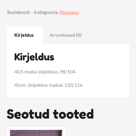
komplekt
Tootekood:
-
Kategooria:
Aluspesu
kogus
Kirjeldus
Arvustused (0)
Kirjeldus
40,5 maika üldpikkus, 98/104
45cm üldpikkus maikal, 110/116
Seotud tooted