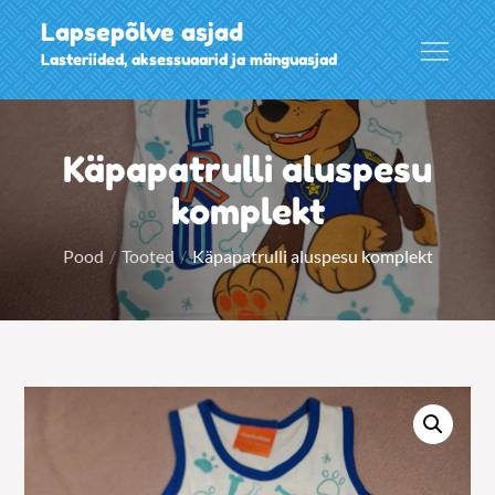
Skip
Lapsepõlve asjad
to
Lasteriided, aksessuaarid ja mänguasjad
content
Käpapatrulli aluspesu
komplekt
Pood
Tooted
Käpapatrulli aluspesu komplekt