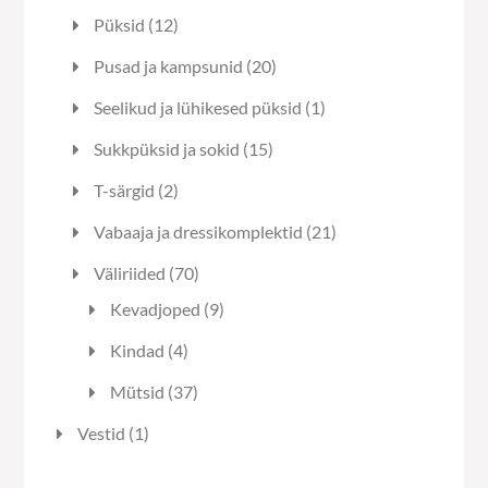
toodet
12
Püksid
12
toodet
20
Pusad ja kampsunid
20
toodet
1
Seelikud ja lühikesed püksid
1
toode
15
Sukkpüksid ja sokid
15
toodet
2
T-särgid
2
toodet
21
Vabaaja ja dressikomplektid
21
toodet
70
Väliriided
70
toodet
9
Kevadjoped
9
toodet
4
Kindad
4
toodet
37
Mütsid
37
toodet
1
Vestid
1
toode