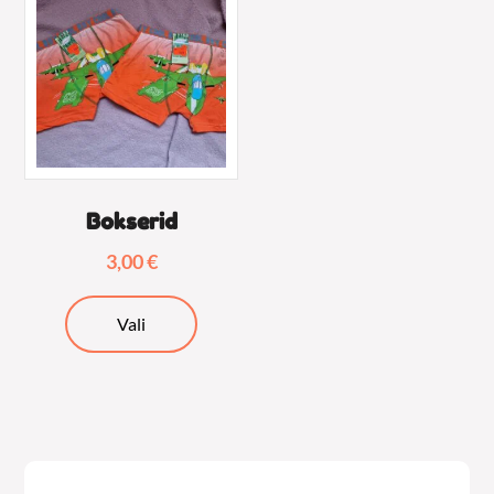
Bokserid
3,00
€
Sellel
Vali
tootel
on
mitu
varianti.
Valikuid
saab