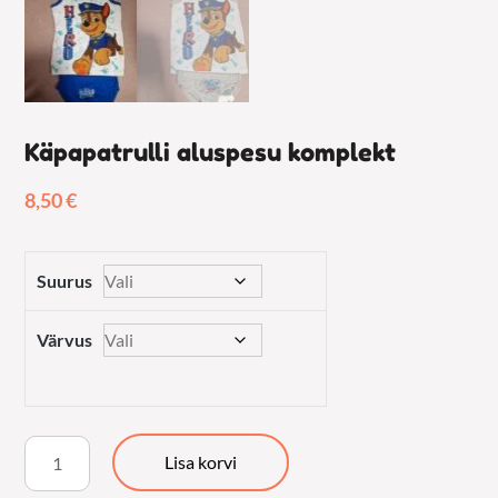
Käpapatrulli aluspesu komplekt
8,50
€
Suurus
Värvus
Käpapatrulli
Lisa korvi
aluspesu