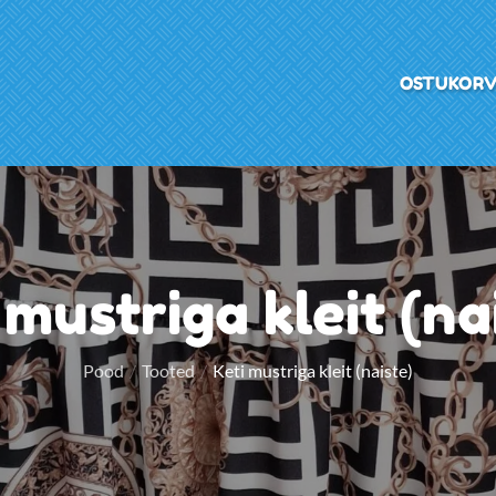
OSTUKOR
 mustriga kleit (na
Pood
Tooted
Keti mustriga kleit (naiste)