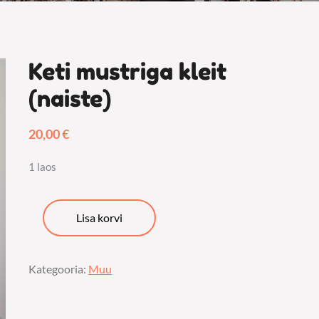
Keti mustriga kleit
(naiste)
20,00
€
1 laos
Keti
Lisa korvi
mustriga
kleit
Kategooria:
Muu
(naiste)
kogus