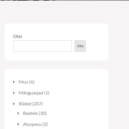
Otsi
Otsi
6
Muu
6
toodet
1
Mänguasjad
1
toode
207
Riided
207
toodet
30
Beebile
30
toodet
2
Aluspesu
2