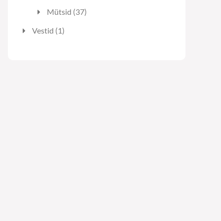
toodet
37
Mütsid
37
toodet
1
Vestid
1
toode