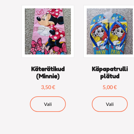
Käterätikud
Käpapatrulli
(Minnie)
plätud
3,50
€
5,00
€
Sellel
Sel
Vali
Vali
tootel
too
on
on
mitu
mi
varianti.
var