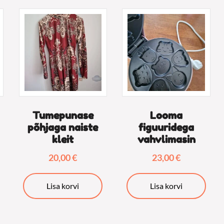
Tumepunase
Looma
põhjaga naiste
figuuridega
kleit
vahvlimasin
20,00
€
23,00
€
lel
tel
Lisa korvi
Lisa korvi
tu
ianti.