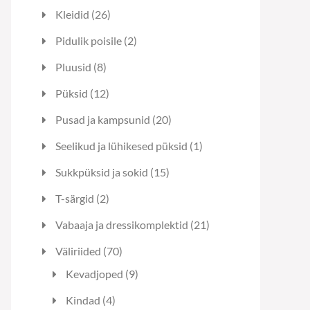
toodet
26
Kleidid
26
toodet
2
Pidulik poisile
2
toodet
8
Pluusid
8
toodet
12
Püksid
12
toodet
20
Pusad ja kampsunid
20
toodet
1
Seelikud ja lühikesed püksid
1
toode
15
Sukkpüksid ja sokid
15
toodet
2
T-särgid
2
toodet
21
Vabaaja ja dressikomplektid
21
toodet
70
Väliriided
70
toodet
9
Kevadjoped
9
toodet
4
Kindad
4