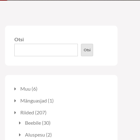
Otsi
Otsi
6
Muu
6
toodet
1
Mänguasjad
1
toode
207
Riided
207
toodet
30
Beebile
30
toodet
2
Aluspesu
2