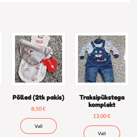
d
Põlled (2tk pakis)
Traksipükstega
komplekt
8,50
€
13,00
€
Sellel
Vali
Sellel
tootel
Vali
tootel
on