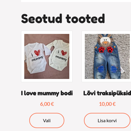
Seotud tooted
I love mummy bodi
Lõvi traksipüksi
6,00
€
10,00
€
Sellel
Vali
Lisa korvi
tootel
on