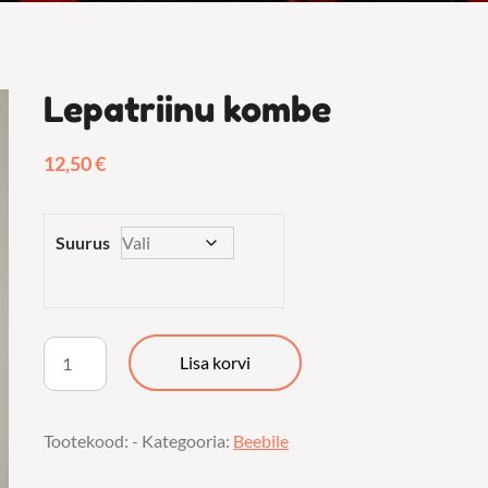
Lepatriinu kombe
12,50
€
Suurus
Lepatriinu
Lisa korvi
kombe
kogus
Tootekood:
-
Kategooria:
Beebile