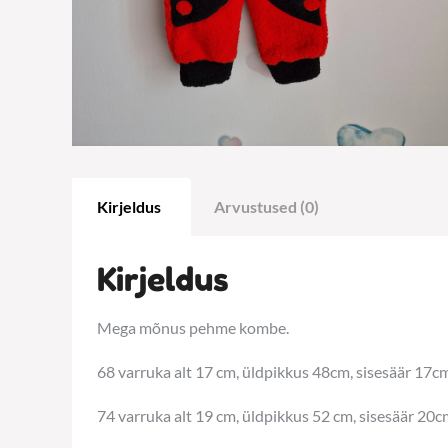
Kirjeldus
Arvustused (0)
Kirjeldus
Mega mõnus pehme kombe.
68 varruka alt 17 cm, üldpikkus 48cm, sisesäär 17c
74 varruka alt 19 cm, üldpikkus 52 cm, sisesäär 20c