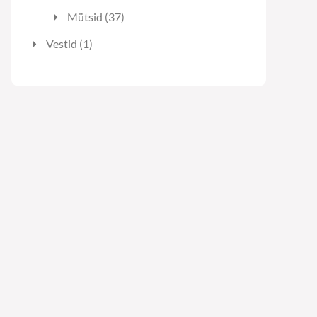
toodet
37
Mütsid
37
toodet
1
Vestid
1
toode