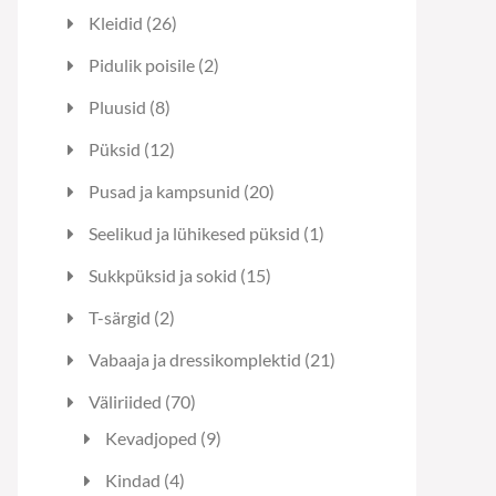
toodet
26
Kleidid
26
toodet
2
Pidulik poisile
2
toodet
8
Pluusid
8
toodet
12
Püksid
12
toodet
20
Pusad ja kampsunid
20
toodet
1
Seelikud ja lühikesed püksid
1
toode
15
Sukkpüksid ja sokid
15
toodet
2
T-särgid
2
toodet
21
Vabaaja ja dressikomplektid
21
toodet
70
Väliriided
70
toodet
9
Kevadjoped
9
toodet
4
Kindad
4