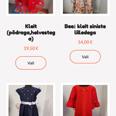
Kleit
Beež kleit siniste
(põdraga,helvesteg
lilledega
a)
14,00
€
19,50
€
Sellel
Vali
Sellel
tootel
Vali
tootel
on
on
mitu
mitu
varianti.
varianti.
Valikuid
Valikuid
saab
saab
teha
teha
tooteleh
tootelehel.