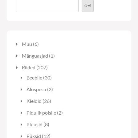
tootelehel.
Otsi
6
Muu
6
toodet
1
Mänguasjad
1
toode
207
Riided
207
toodet
30
Beebile
30
toodet
2
Aluspesu
2
toodet
26
Kleidid
26
toodet
2
Pidulik poisile
2
toodet
8
Pluusid
8
toodet
12
Püksid
12