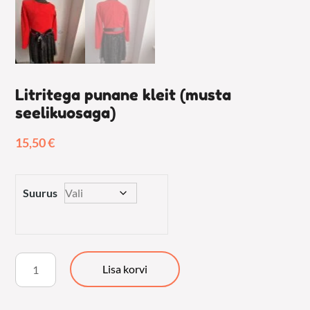
Litritega punane kleit (musta
seelikuosaga)
15,50
€
Suurus
Litritega
Lisa korvi
punane
kleit