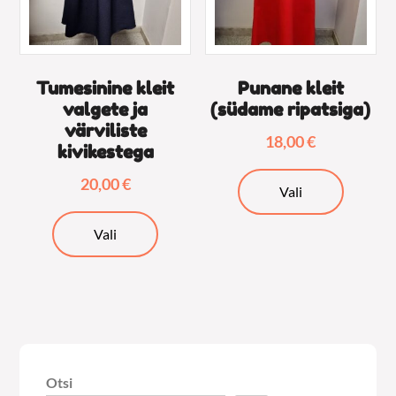
Tumesinine kleit
Punane kleit
valgete ja
(südame ripatsiga)
värviliste
18,00
€
kivikestega
Sellel
20,00
€
Vali
tootel
Sellel
on
Vali
tootel
mitu
on
varianti.
mitu
Valikuid
varianti.
saab
Valikuid
teha
saab
tooteleh
Otsi
teha