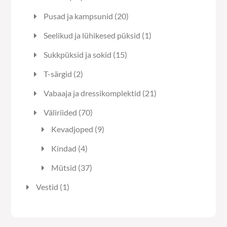
toodet
20
Pusad ja kampsunid
20
toodet
1
Seelikud ja lühikesed püksid
1
toode
15
Sukkpüksid ja sokid
15
toodet
2
T-särgid
2
toodet
21
Vabaaja ja dressikomplektid
21
toodet
70
Väliriided
70
toodet
9
Kevadjoped
9
toodet
4
Kindad
4
toodet
37
Mütsid
37
toodet
1
Vestid
1
toode