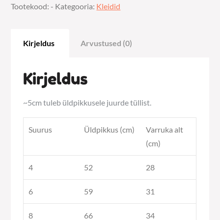
Tootekood:
-
Kategooria:
Kleidid
(musta
seelikuosaga)
kogus
Kirjeldus
Arvustused (0)
Kirjeldus
~5cm tuleb üldpikkusele juurde tüllist.
Suurus
Üldpikkus (cm)
Varruka alt
(cm)
4
52
28
6
59
31
8
66
34