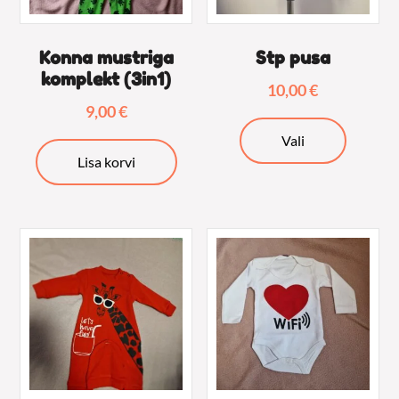
Konna mustriga
Stp pusa
komplekt (3in1)
10,00
€
9,00
€
Sellel
Vali
tootel
Lisa korvi
on
mitu
varianti.
Valikuid
saab
teha
tooteleh