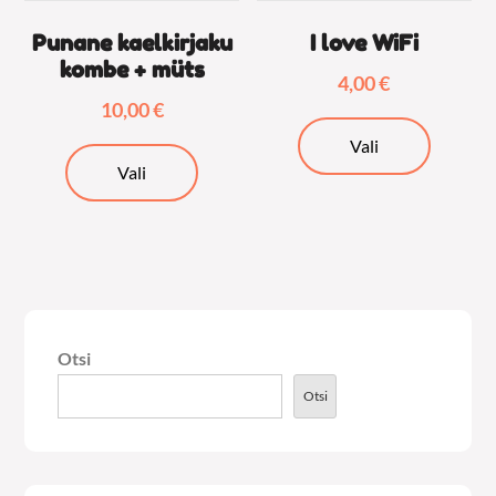
Punane kaelkirjaku
I love WiFi
kombe + müts
4,00
€
10,00
€
Sellel
Vali
Sellel
tootel
Vali
tootel
on
on
mitu
mitu
varianti.
varianti.
Valikuid
Valikuid
saab
saab
teha
Otsi
teha
tooteleh
tootelehel.
Otsi