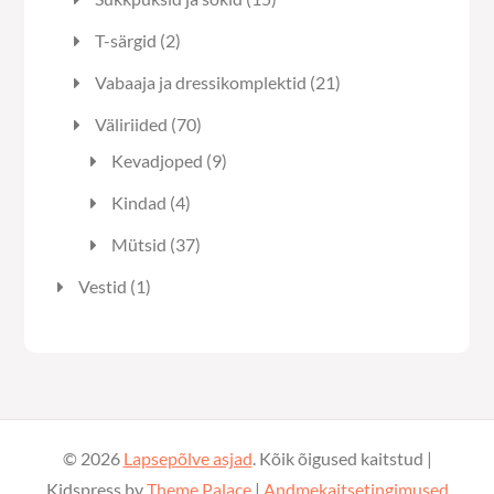
toodet
2
T-särgid
2
toodet
21
Vabaaja ja dressikomplektid
21
toodet
70
Väliriided
70
toodet
9
Kevadjoped
9
toodet
4
Kindad
4
toodet
37
Mütsid
37
toodet
1
Vestid
1
toode
© 2026
Lapsepõlve asjad
. Kõik õigused kaitstud |
Kidspress by
Theme Palace
|
Andmekaitsetingimused