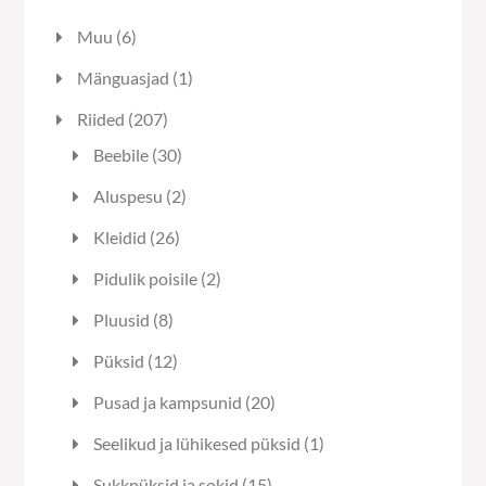
6
Muu
6
toodet
1
Mänguasjad
1
toode
207
Riided
207
toodet
30
Beebile
30
toodet
2
Aluspesu
2
toodet
26
Kleidid
26
toodet
2
Pidulik poisile
2
toodet
8
Pluusid
8
toodet
12
Püksid
12
toodet
20
Pusad ja kampsunid
20
toodet
1
Seelikud ja lühikesed püksid
1
toode
15
Sukkpüksid ja sokid
15