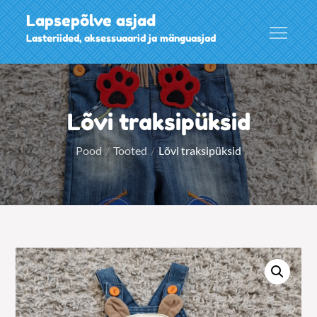
Skip
Lapsepõlve asjad
to
Lasteriided, aksessuaarid ja mänguasjad
content
Lõvi traksipüksid
Pood
Tooted
Lõvi traksipüksid