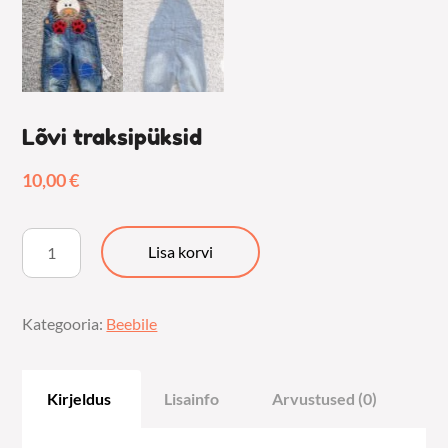
Lõvi traksipüksid
10,00
€
Lõvi
Lisa korvi
traksipüksid
kogus
Kategooria:
Beebile
Kirjeldus
Lisainfo
Arvustused (0)