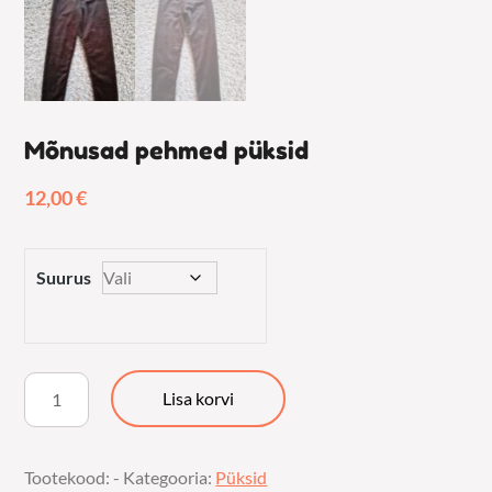
Mõnusad pehmed püksid
12,00
€
Suurus
Mõnusad
Lisa korvi
pehmed
püksid
Tootekood:
-
Kategooria:
Püksid
kogus