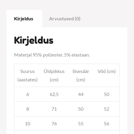
Kirjeldus
Arvustused (0)
Kirjeldus
Materjal 95% polüester, 5% elastaan.
Suurus
Üldpikkus
Sisesäär
Vöö (cm)
(aastates)
(cm)
(cm)
6
62,5
44
50
8
71
50
52
10
76
55
56