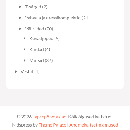
toodet
2
T-särgid
2
toodet
21
Vabaaja ja dressikomplektid
21
toodet
70
Väliriided
70
toodet
9
Kevadjoped
9
toodet
4
Kindad
4
toodet
37
Mütsid
37
toodet
1
Vestid
1
toode
© 2026
Lapsepõlve asjad
. Kõik õigused kaitstud |
Kidspress by
Theme Palace
|
Andmekaitsetingimused