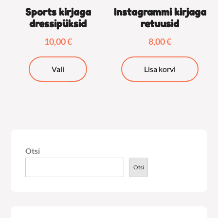
Sports kirjaga
Instagrammi kirjaga
dressipüksid
retuusid
10,00
€
8,00
€
Sellel
Vali
Lisa korvi
tootel
on
mitu
varianti.
Valikuid
saab
Otsi
teha
tootelehel.
Otsi