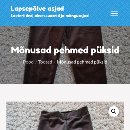
Skip
Lapsepõlve asjad
to
Lasteriided, aksessuaarid ja mänguasjad
content
Mõnusad pehmed püksid
Pood
Tooted
Mõnusad pehmed püksid