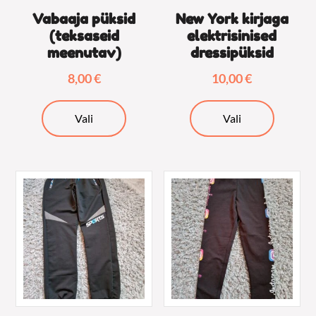
Vabaaja püksid
New York kirjaga
(teksaseid
elektrisinised
meenutav)
dressipüksid
8,00
€
10,00
€
Sellel
Sellel
Vali
Vali
tootel
tootel
on
on
mitu
mitu
varianti.
varianti.
Valikuid
Valikuid
saab
saab
teha
teha
tootelehel.
tooteleh