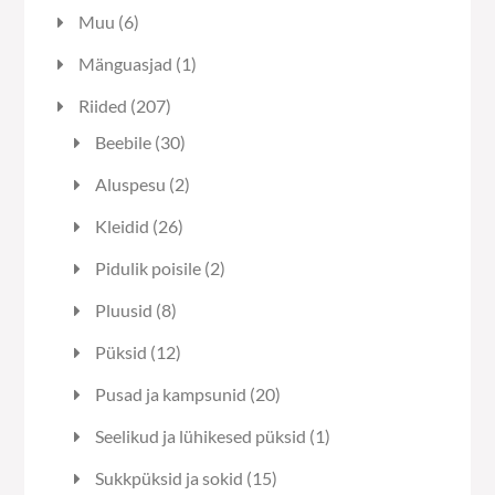
6
Muu
6
toodet
1
Mänguasjad
1
toode
207
Riided
207
toodet
30
Beebile
30
toodet
2
Aluspesu
2
toodet
26
Kleidid
26
toodet
2
Pidulik poisile
2
toodet
8
Pluusid
8
toodet
12
Püksid
12
toodet
20
Pusad ja kampsunid
20
toodet
1
Seelikud ja lühikesed püksid
1
toode
15
Sukkpüksid ja sokid
15