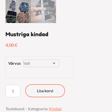
Mustriga kindad
4,00
€
Värvus
Mustriga
Lisa korvi
kindad
kogus
Tootekood:
-
Kategooria:
Kindad