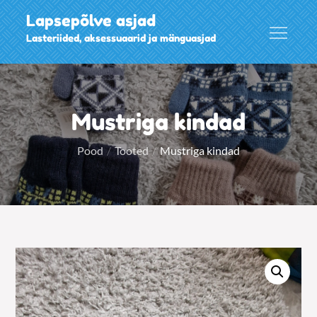
Skip
Lapsepõlve asjad
to
Lasteriided, aksessuaarid ja mänguasjad
content
Mustriga kindad
Pood
Tooted
Mustriga kindad