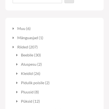
6
Muu
6
toodet
1
Mänguasjad
1
toode
207
Riided
207
toodet
30
Beebile
30
toodet
2
Aluspesu
2
toodet
26
Kleidid
26
toodet
2
Pidulik poisile
2
toodet
8
Pluusid
8
toodet
12
Püksid
12
toodet