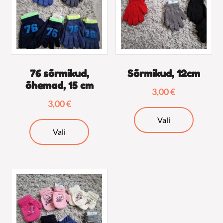
76 sõrmikud,
Sõrmikud, 12cm
õhemad, 15 cm
3,00
€
3,00
€
Sellel
Vali
Sellel
tootel
Vali
tootel
on
on
mitu
mitu
varianti.
varianti.
Valikuid
Valikuid
saab
saab
teha
teha
tooteleh