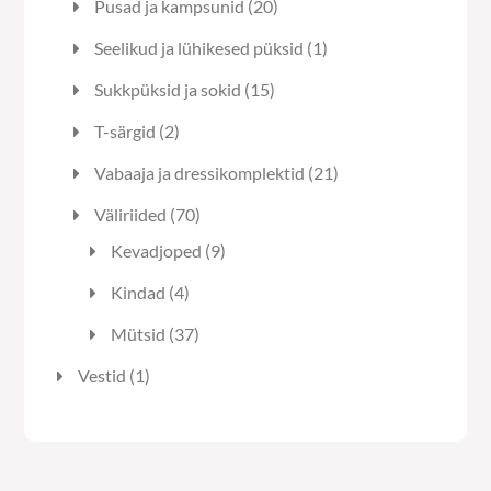
20
Pusad ja kampsunid
20
toodet
1
Seelikud ja lühikesed püksid
1
toode
15
Sukkpüksid ja sokid
15
toodet
2
T-särgid
2
toodet
21
Vabaaja ja dressikomplektid
21
toodet
70
Väliriided
70
toodet
9
Kevadjoped
9
toodet
4
Kindad
4
toodet
37
Mütsid
37
toodet
1
Vestid
1
toode