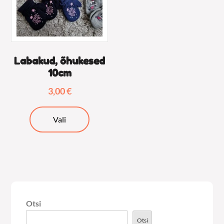
tootelehel.
Labakud, õhukesed
10cm
3,00
€
Sellel
Vali
tootel
on
mitu
varianti.
Valikuid
saab
Otsi
teha
tootelehel.
Otsi