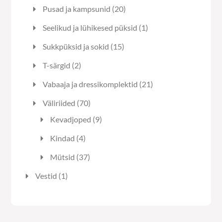
toodet
20
Pusad ja kampsunid
20
toodet
1
Seelikud ja lühikesed püksid
1
toode
15
Sukkpüksid ja sokid
15
toodet
2
T-särgid
2
toodet
21
Vabaaja ja dressikomplektid
21
toodet
70
Väliriided
70
toodet
9
Kevadjoped
9
toodet
4
Kindad
4
toodet
37
Mütsid
37
toodet
1
Vestid
1
toode