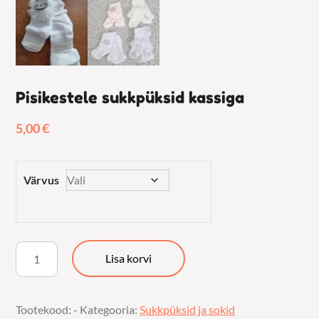
Pisikestele sukkpüksid kassiga
5,00
€
Värvus
Pisikestele
Lisa korvi
sukkpüksid
kassiga
Tootekood:
-
Kategooria:
Sukkpüksid ja sokid
kogus