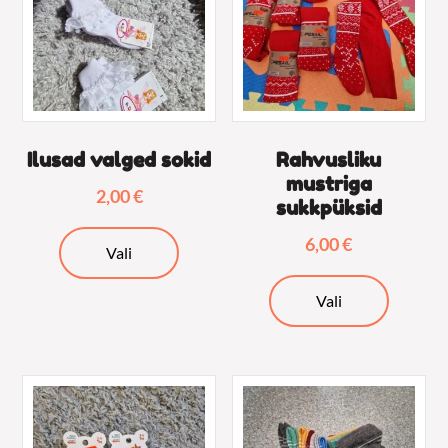
Ilusad valged sokid
Rahvusliku
mustriga
2,00
€
sukkpüksid
Sellel
6,00
€
Vali
tootel
Sellel
on
Vali
tootel
mitu
on
varianti.
mitu
Valikuid
varianti.
saab
Valikuid
teha
saab