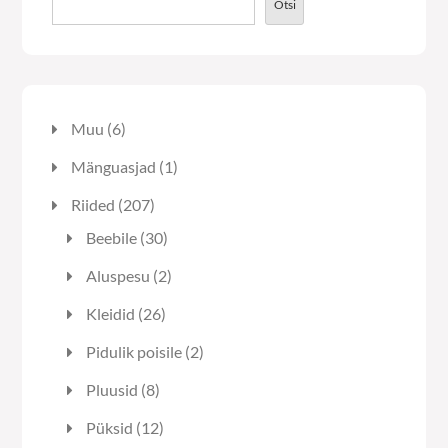
tootelehel.
Otsi
6
Muu
6
toodet
1
Mänguasjad
1
toode
207
Riided
207
toodet
30
Beebile
30
toodet
2
Aluspesu
2
toodet
26
Kleidid
26
toodet
2
Pidulik poisile
2
toodet
8
Pluusid
8
toodet
12
Püksid
12