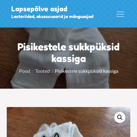
Skip
Lapsepõlve asjad
to
Lasteriided, aksessuaarid ja mänguasjad
content
Pisikestele sukkpüksid
kassiga
Pood
Tooted
Pisikestele sukkpüksid kassiga