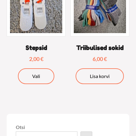
tootelehel.
teha
tooteleh
Stepsid
Triibulised sokid
2,00
€
6,00
€
Sellel
Vali
Lisa korvi
tootel
on
mitu
varianti.
Valikuid
saab
Otsi
teha