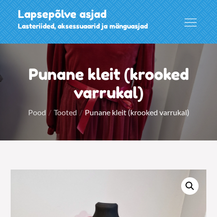
Skip
Lapsepõlve asjad
to
Lasteriided, aksessuaarid ja mänguasjad
content
Punane kleit (krooked
varrukal)
Pood
Tooted
Punane kleit (krooked varrukal)