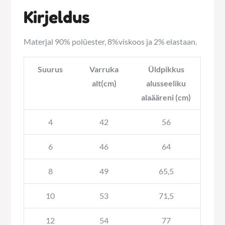
Kirjeldus
Materjal 90% polüester, 8%viskoos ja 2% elastaan.
Suurus
Varruka
Üldpikkus
alt(cm)
alusseeliku
alaääreni (cm)
4
42
56
6
46
64
8
49
65,5
10
53
71,5
12
54
77