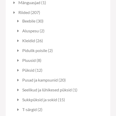
1
Mänguasjad
1
toode
207
Riided
207
toodet
30
Beebile
30
toodet
2
Aluspesu
2
toodet
26
Kleidid
26
toodet
2
Pidulik poisile
2
toodet
8
Pluusid
8
toodet
12
Püksid
12
toodet
20
Pusad ja kampsunid
20
toodet
1
Seelikud ja lühikesed püksid
1
toode
15
Sukkpüksid ja sokid
15
toodet
2
T-särgid
2