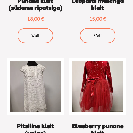
Punane kleit
Leopardi mustriga
(südame ripatsiga)
kleit
18,00
€
15,00
€
Sellel
Sellel
Vali
Vali
tootel
tootel
on
on
mitu
mitu
varianti.
varianti.
Valikuid
Valikuid
saab
saab
teha
teha
tootelehel.
tooteleh
Pitsiline kleit
Blueberry punane