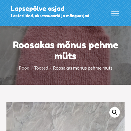
Skip
Lapsepõlve asjad
to
Lasteriided, aksessuaarid ja mänguasjad
content
Roosakas mõnus pehme
müts
Pood
Tooted
Roosakas mõnus pehme müts