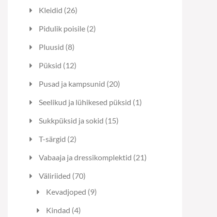
toodet
26
Kleidid
26
toodet
2
Pidulik poisile
2
toodet
8
Pluusid
8
toodet
12
Püksid
12
toodet
20
Pusad ja kampsunid
20
toodet
1
Seelikud ja lühikesed püksid
1
toode
15
Sukkpüksid ja sokid
15
toodet
2
T-särgid
2
toodet
21
Vabaaja ja dressikomplektid
21
toodet
70
Väliriided
70
toodet
9
Kevadjoped
9
toodet
4
Kindad
4