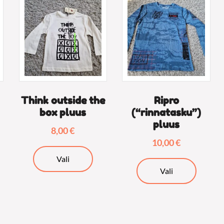
Think outside the
Ripro
box pluus
(“rinnatasku”)
pluus
8,00
€
10,00
€
Sellel
Vali
lel
Sellel
tootel
Vali
tel
tootel
on
on
mitu
tu
mitu
varianti.
ianti.
varianti.
Valikuid