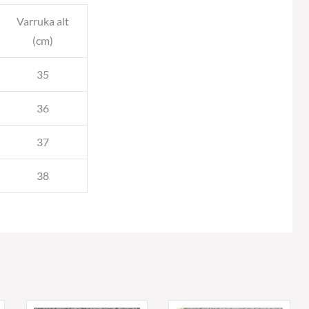
Varruka alt
(cm)
35
36
37
38