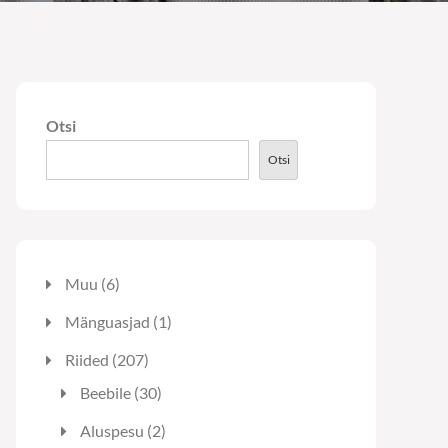
Otsi
Otsi
6
Muu
6
toodet
1
Mänguasjad
1
toode
207
Riided
207
toodet
30
Beebile
30
toodet
2
Aluspesu
2