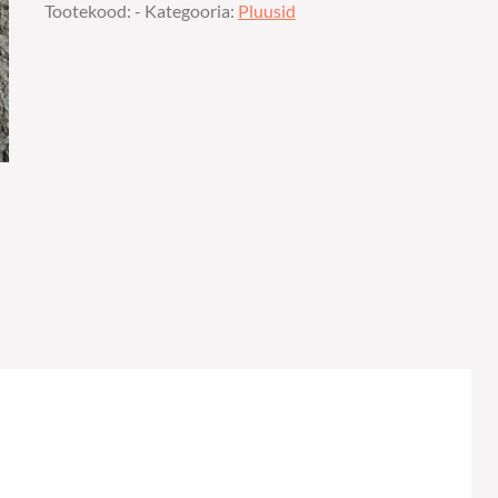
Tootekood:
-
Kategooria:
Pluusid