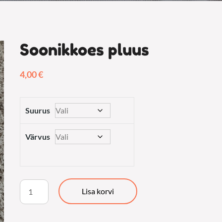
Soonikkoes pluus
4,00
€
Suurus
Värvus
Soonikkoes
Lisa korvi
pluus
kogus