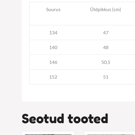
Suurus
Üldpikkus (cm)
134
47
140
48
146
50,5
152
51
Seotud tooted