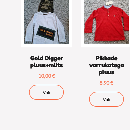
Gold Digger
Pikkade
pluus+müts
varrukatega
pluus
10,00
€
8,90
€
Sellel
Vali
Sel
tootel
Vali
too
on
on
mitu
mi
varianti.
var
Valikuid