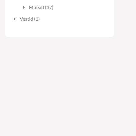
toodet
37
Mütsid
37
toodet
1
Vestid
1
toode