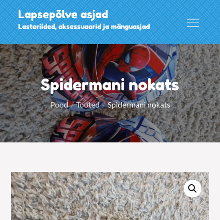
Skip
Lapsepõlve asjad
to
Lasteriided, aksessuaarid ja mänguasjad
content
Spidermani nokats
Pood
Tooted
Spidermani nokats