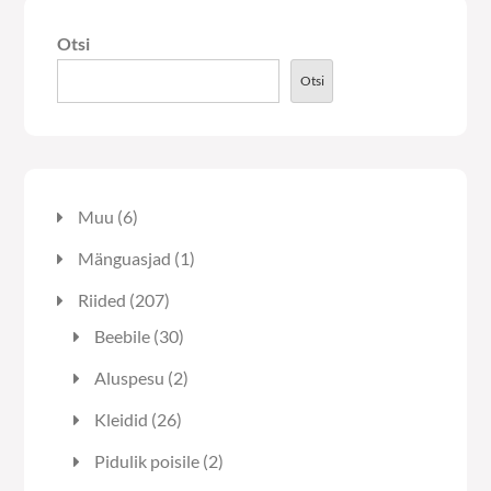
tooteleh
Otsi
Otsi
6
Muu
6
toodet
1
Mänguasjad
1
toode
207
Riided
207
toodet
30
Beebile
30
toodet
2
Aluspesu
2
toodet
26
Kleidid
26
toodet
2
Pidulik poisile
2
toodet