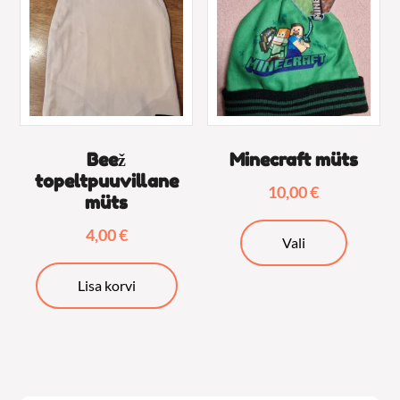
Beež
Minecraft müts
topeltpuuvillane
10,00
€
müts
Sellel
4,00
€
Vali
tootel
on
Lisa korvi
mitu
varianti.
Valikuid
saab
teha