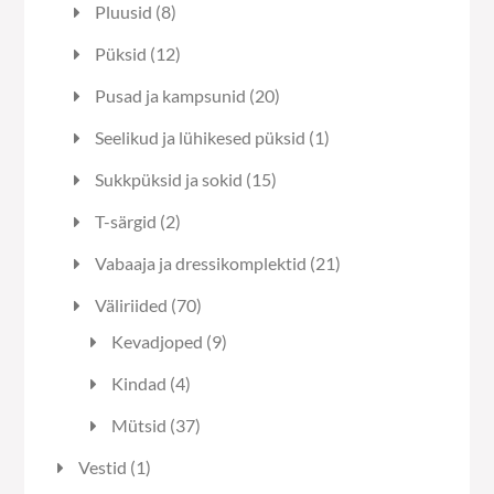
8
Pluusid
8
toodet
12
Püksid
12
toodet
20
Pusad ja kampsunid
20
toodet
1
Seelikud ja lühikesed püksid
1
toode
15
Sukkpüksid ja sokid
15
toodet
2
T-särgid
2
toodet
21
Vabaaja ja dressikomplektid
21
toodet
70
Väliriided
70
toodet
9
Kevadjoped
9
toodet
4
Kindad
4
toodet
37
Mütsid
37
toodet
1
Vestid
1