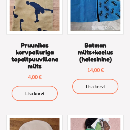
Pruunikas
Batman
korvpalluriga
müts+kaelus
topeltpuuvillane
(helesinine)
müts
14,00
€
4,00
€
Lisa korvi
Lisa korvi