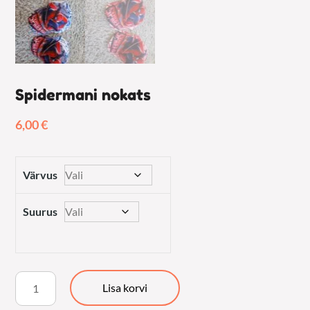
Spidermani nokats
6,00
€
Värvus
Suurus
Spidermani
Lisa korvi
nokats