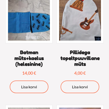
Batman
Pillidega
müts+kaelus
topeltpuuvillane
(helesinine)
müts
14,00
€
4,00
€
Lisa korvi
Lisa korvi