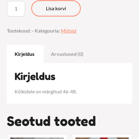
Tuukrimütsid
Lisa korvi
kogus
Tootekood:
-
Kategooria:
Mütsid
Kirjeldus
Arvustused (0)
Kirjeldus
Kõikidele on märgitud 46-48.
Seotud tooted