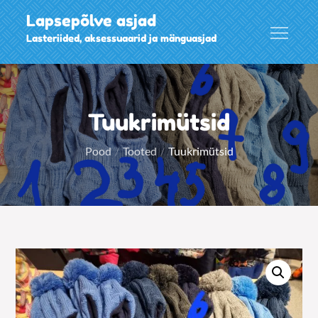
Skip
Lapsepõlve asjad
to
Lasteriided, aksessuaarid ja mänguasjad
content
Tuukrimütsid
Pood
Tooted
Tuukrimütsid