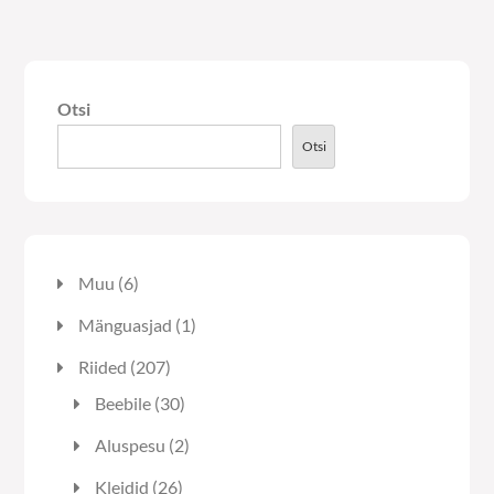
Otsi
Otsi
6
Muu
6
toodet
1
Mänguasjad
1
toode
207
Riided
207
toodet
30
Beebile
30
toodet
2
Aluspesu
2
toodet
26
Kleidid
26