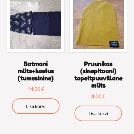
Batmani
Pruunikas
müts+kaelus
(sinepitooni)
(tumesinine)
topeltpuuvillane
müts
14,00
€
4,00
€
Lisa korvi
Lisa korvi