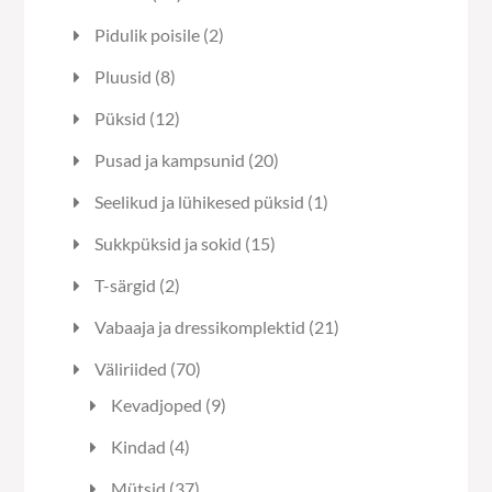
toodet
2
Pidulik poisile
2
toodet
8
Pluusid
8
toodet
12
Püksid
12
toodet
20
Pusad ja kampsunid
20
toodet
1
Seelikud ja lühikesed püksid
1
toode
15
Sukkpüksid ja sokid
15
toodet
2
T-särgid
2
toodet
21
Vabaaja ja dressikomplektid
21
toodet
70
Väliriided
70
toodet
9
Kevadjoped
9
toodet
4
Kindad
4
toodet
37
Mütsid
37