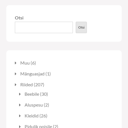
Otsi
Otsi
6
Muu
6
toodet
1
Mänguasjad
1
toode
207
Riided
207
toodet
30
Beebile
30
toodet
2
Aluspesu
2
toodet
26
Kleidid
26
toodet
2
Pidulik poisile
2