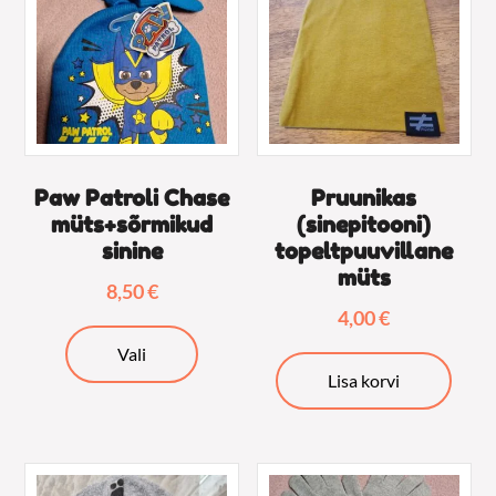
Paw Patroli Chase
Pruunikas
müts+sõrmikud
(sinepitooni)
sinine
topeltpuuvillane
müts
8,50
€
4,00
€
Sellel
Vali
tootel
Lisa korvi
on
mitu
varianti.
Valikuid