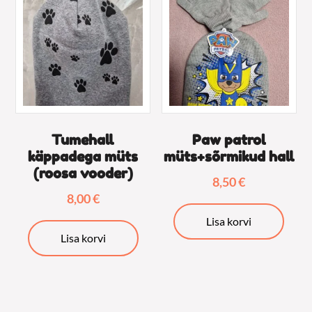
saab
teha
tootelehel.
Tumehall
Paw patrol
käppadega müts
müts+sõrmikud hall
(roosa vooder)
8,50
€
8,00
€
Lisa korvi
Lisa korvi