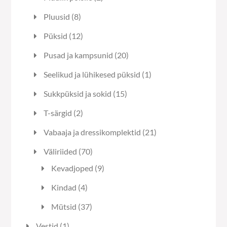
toodet
8
Pluusid
8
toodet
12
Püksid
12
toodet
20
Pusad ja kampsunid
20
toodet
1
Seelikud ja lühikesed püksid
1
toode
15
Sukkpüksid ja sokid
15
toodet
2
T-särgid
2
toodet
21
Vabaaja ja dressikomplektid
21
toodet
70
Väliriided
70
toodet
9
Kevadjoped
9
toodet
4
Kindad
4
toodet
37
Mütsid
37
toodet
1
Vestid
1