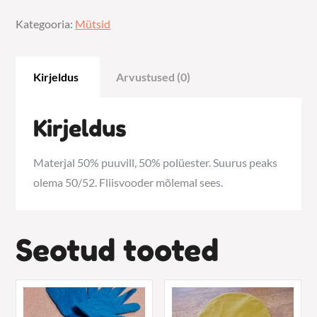
(tumesinine)
Kategooria:
Mütsid
kogus
Kirjeldus
Arvustused (0)
Kirjeldus
Materjal 50% puuvill, 50% polüester. Suurus peaks
olema 50/52. Fliisvooder mõlemal sees.
Seotud tooted