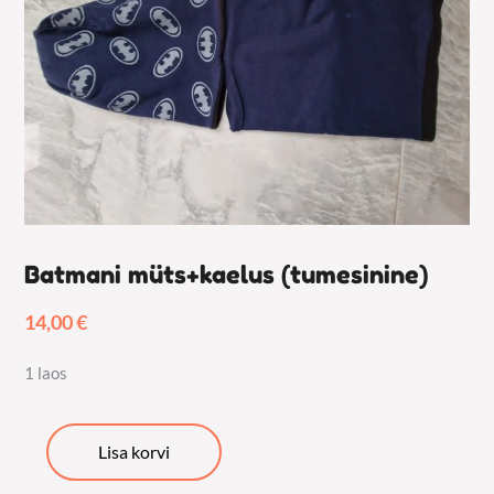
Batmani müts+kaelus (tumesinine)
14,00
€
1 laos
Batmani
Lisa korvi
müts+kaelus