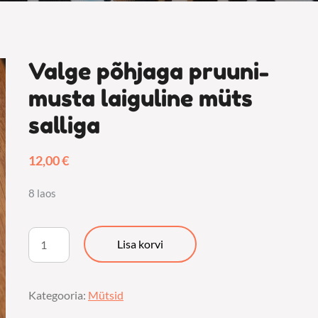
Valge põhjaga pruuni-
musta laiguline müts
salliga
12,00
€
8 laos
Valge
Lisa korvi
põhjaga
pruuni-
Kategooria:
Mütsid
musta
laiguline