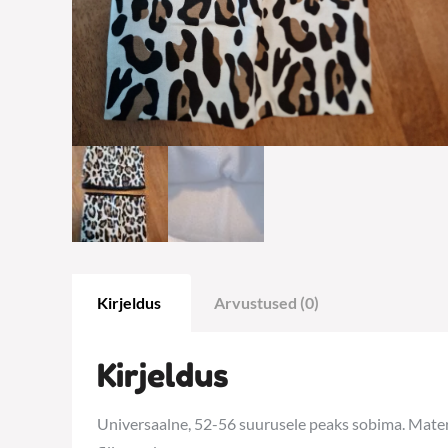
Kirjeldus
Arvustused (0)
Kirjeldus
Universaalne, 52-56 suurusele peaks sobima. Materj