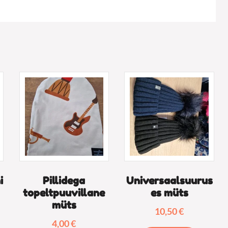
i
Pillidega
Universaalsuurus
topeltpuuvillane
es müts
müts
10,50
€
4,00
€