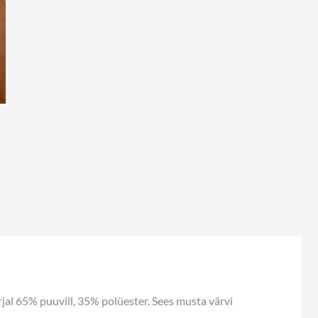
müts
salliga
kogus
al 65% puuvill, 35% polüester. Sees musta värvi