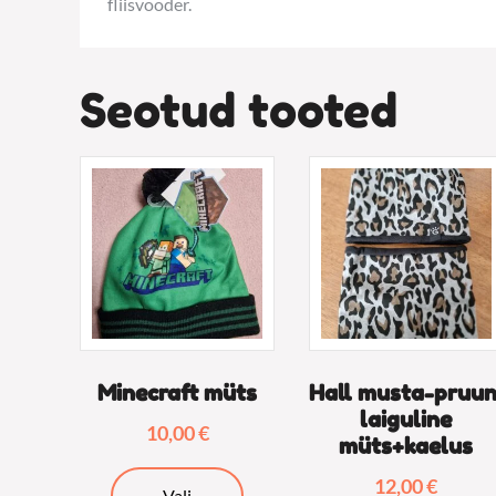
fliisvooder.
Seotud tooted
Minecraft müts
Hall musta-pruun
laiguline
10,00
€
müts+kaelus
Sellel
12,00
€
Vali