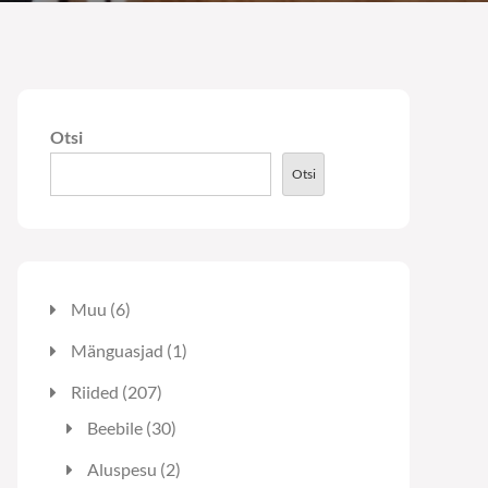
Otsi
Otsi
6
Muu
6
toodet
1
Mänguasjad
1
toode
207
Riided
207
toodet
30
Beebile
30
toodet
2
Aluspesu
2