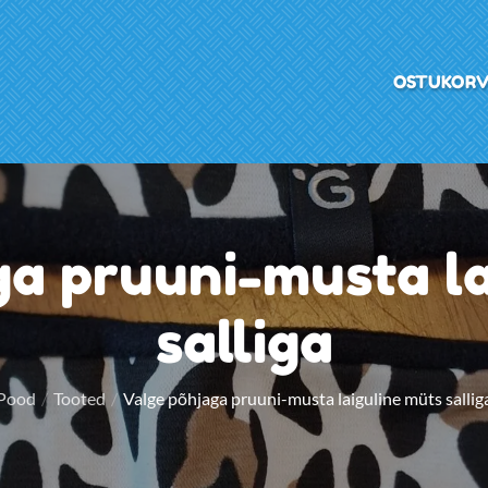
OSTUKOR
ga pruuni-musta la
salliga
Pood
Tooted
Valge põhjaga pruuni-musta laiguline müts sallig