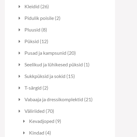
toodet
26
Kleidid
26
toodet
2
Pidulik poisile
2
toodet
8
Pluusid
8
toodet
12
Püksid
12
toodet
20
Pusad ja kampsunid
20
toodet
1
Seelikud ja lühikesed püksid
1
toode
15
Sukkpüksid ja sokid
15
toodet
2
T-särgid
2
toodet
21
Vabaaja ja dressikomplektid
21
toodet
70
Väliriided
70
toodet
9
Kevadjoped
9
toodet
4
Kindad
4