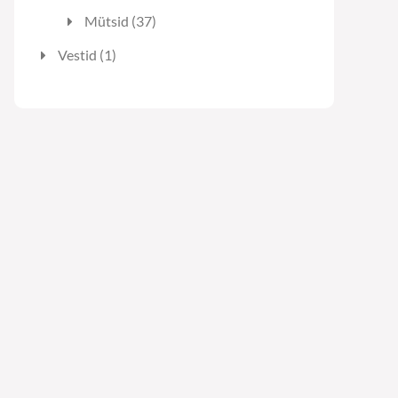
toodet
37
Mütsid
37
toodet
1
Vestid
1
toode