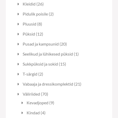
toodet
26
Kleidid
26
toodet
2
Pidulik poisile
2
toodet
8
Pluusid
8
toodet
12
Püksid
12
toodet
20
Pusad ja kampsunid
20
toodet
1
Seelikud ja lühikesed püksid
1
toode
15
Sukkpüksid ja sokid
15
toodet
2
T-särgid
2
toodet
21
Vabaaja ja dressikomplektid
21
toodet
70
Väliriided
70
toodet
9
Kevadjoped
9
toodet
4
Kindad
4