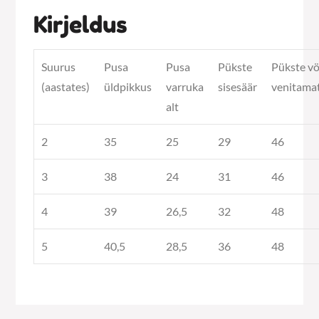
Kirjeldus
Suurus
Pusa
Pusa
Pükste
Pükste v
(aastates)
üldpikkus
varruka
sisesäär
venitama
alt
2
35
25
29
46
3
38
24
31
46
4
39
26,5
32
48
5
40,5
28,5
36
48