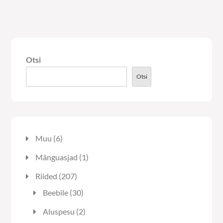
mitu
mitu
varianti.
varianti.
Valikuid
Valikuid
saab
saab
Otsi
teha
teha
tootelehel.
tooteleh
Otsi
6
Muu
6
toodet
1
Mänguasjad
1
toode
207
Riided
207
toodet
30
Beebile
30
toodet
2
Aluspesu
2