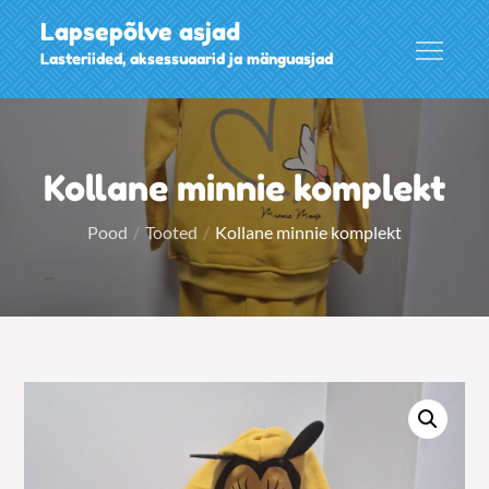
Skip
Lapsepõlve asjad
to
Lasteriided, aksessuaarid ja mänguasjad
content
Kollane minnie komplekt
Pood
Tooted
Kollane minnie komplekt