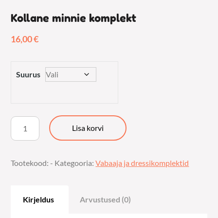
Kollane minnie komplekt
16,00
€
Suurus
Kollane
Lisa korvi
minnie
komplekt
Tootekood:
-
Kategooria:
Vabaaja ja dressikomplektid
kogus
Kirjeldus
Arvustused (0)