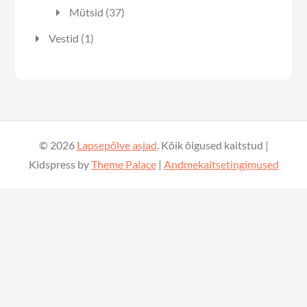
toodet
37
Mütsid
37
toodet
1
Vestid
1
toode
© 2026
Lapsepõlve asjad
. Kõik õigused kaitstud |
Kidspress by
Theme Palace
|
Andmekaitsetingimused