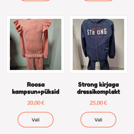
on
on
mitu
mitu
varianti.
varianti.
Valikuid
Valikuid
saab
saab
teha
teha
tootelehel.
tooteleh
Roosa
Strong kirjaga
kampsun+püksid
dressikomplekt
20,00
€
25,00
€
Sellel
Sellel
Vali
Vali
tootel
tootel
on
on