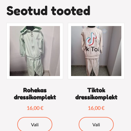
Seotud tooted
Rohekas
Tiktok
dressikomplekt
dressikomplekt
16,00
€
16,00
€
Sellel
Sellel
Vali
Vali
tootel
tootel