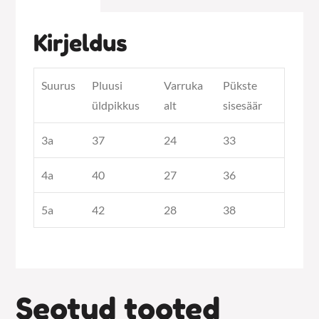
Kirjeldus
Suurus
Pluusi
Varruka
Pükste
üldpikkus
alt
sisesäär
3a
37
24
33
4a
40
27
36
5a
42
28
38
Seotud tooted