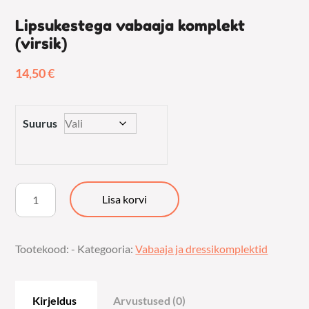
Lipsukestega vabaaja komplekt
(virsik)
14,50
€
Suurus
Lipsukestega
Lisa korvi
vabaaja
komplekt
Tootekood:
-
Kategooria:
Vabaaja ja dressikomplektid
(virsik)
kogus
Kirjeldus
Arvustused (0)