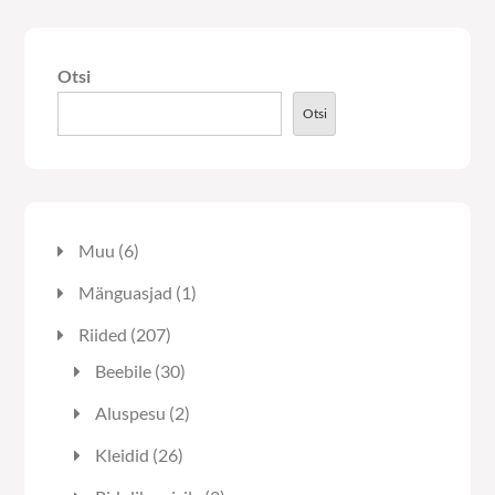
Valikuid
saab
saab
teha
Otsi
teha
tooteleh
tootelehel.
Otsi
6
Muu
6
toodet
1
Mänguasjad
1
toode
207
Riided
207
toodet
30
Beebile
30
toodet
2
Aluspesu
2
toodet
26
Kleidid
26
toodet