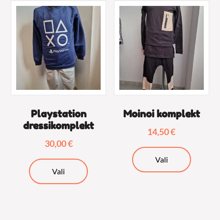
varianti.
varianti.
Valikuid
Valikuid
saab
saab
teha
teha
tootelehel.
tooteleh
Playstation
Moinoi komplekt
dressikomplekt
14,50
€
30,00
€
Sellel
Vali
Sellel
tootel
Vali
tootel
on
on
mitu
mitu
varianti.
varianti.
Valikuid