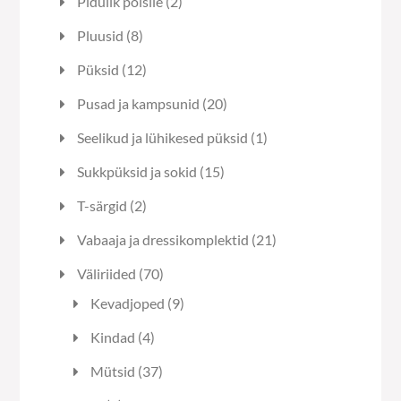
2
Pidulik poisile
2
toodet
8
Pluusid
8
toodet
12
Püksid
12
toodet
20
Pusad ja kampsunid
20
toodet
1
Seelikud ja lühikesed püksid
1
toode
15
Sukkpüksid ja sokid
15
toodet
2
T-särgid
2
toodet
21
Vabaaja ja dressikomplektid
21
toodet
70
Väliriided
70
toodet
9
Kevadjoped
9
toodet
4
Kindad
4
toodet
37
Mütsid
37
toodet