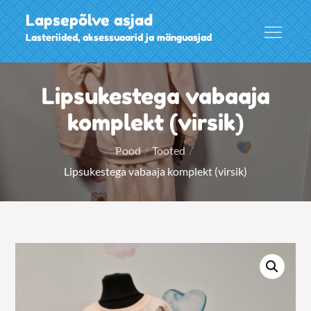
Skip
Lapsepõlve asjad
to
Lasteriided, aksessuaarid ja mänguasjad
content
Lipsukestega vabaaja
komplekt (virsik)
Pood
Tooted
Lipsukestega vabaaja komplekt (virsik)