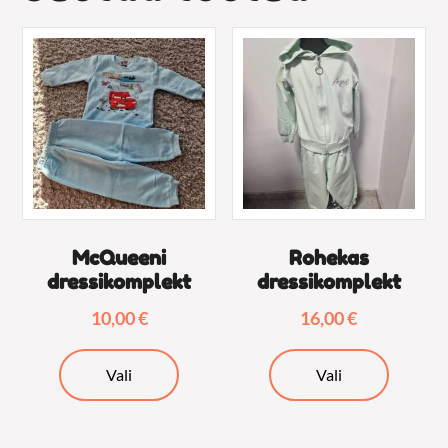
McQueeni
Rohekas
dressikomplekt
dressikomplekt
10,00
€
16,00
€
Sellel
Sellel
Vali
Vali
tootel
tootel
on
on
mitu
mitu