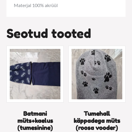
Materjal 100% akrüül
Seotud tooted
Batmani
Tumehall
müts+kaelus
käppadega müts
(tumesinine)
(roosa vooder)