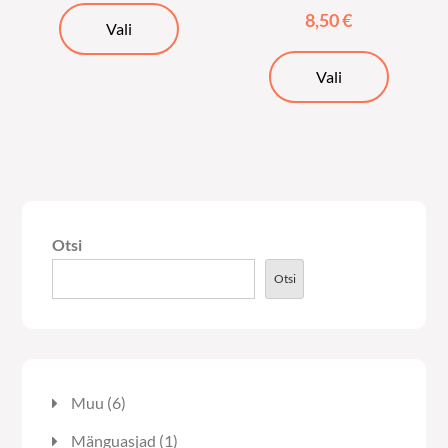
Sellel
8,50
€
Vali
tootel
Sellel
on
Vali
tootel
mitu
on
varianti.
mitu
Valikuid
varianti.
saab
Valikuid
teha
saab
tootelehel.
Otsi
teha
tooteleh
Otsi
6
Muu
6
toodet
1
Mänguasjad
1