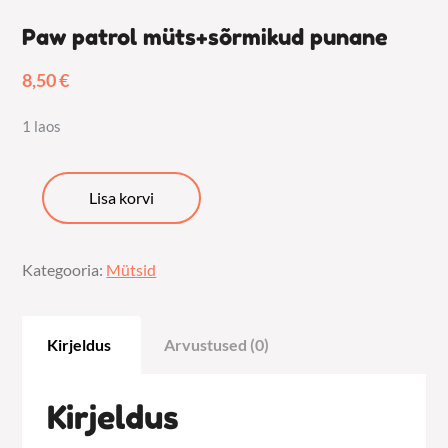
Paw patrol müts+sõrmikud punane
8,50
€
1 laos
Paw
Lisa korvi
patrol
müts+sõrmikud
Kategooria:
Mütsid
punane
kogus
Kirjeldus
Arvustused (0)
Kirjeldus