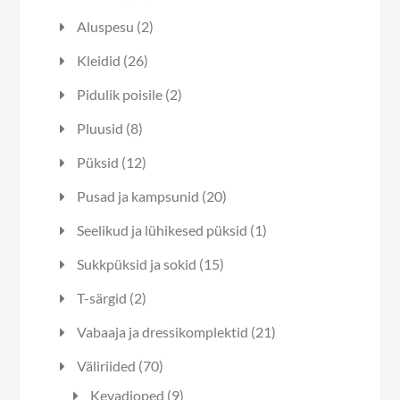
toodet
2
Aluspesu
2
toodet
26
Kleidid
26
toodet
2
Pidulik poisile
2
toodet
8
Pluusid
8
toodet
12
Püksid
12
toodet
20
Pusad ja kampsunid
20
toodet
1
Seelikud ja lühikesed püksid
1
toode
15
Sukkpüksid ja sokid
15
toodet
2
T-särgid
2
toodet
21
Vabaaja ja dressikomplektid
21
toodet
70
Väliriided
70
toodet
9
Kevadjoped
9