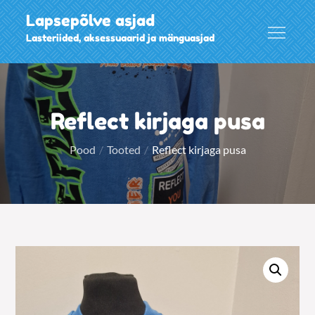
Skip
Lapsepõlve asjad
to
Lasteriided, aksessuaarid ja mänguasjad
content
Reflect kirjaga pusa
Pood
Tooted
Reflect kirjaga pusa