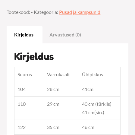
pusa
Tootekood:
-
Kategooria:
Pusad ja kampsunid
kogus
Kirjeldus
Arvustused (0)
Kirjeldus
Suurus
Varruka alt
Üldpikkus
104
28 cm
41cm
110
29 cm
40 cm (türkiis)
41 cm(sin.)
122
35 cm
46 cm