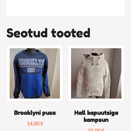
Seotud tooted
Brooklyni pusa
Hall kapuutsiga
kampsun
14,00
€
15,00
€