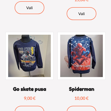
Sellel
Vali
Sellel
tootel
Vali
tootel
on
on
mitu
mitu
varianti.
varianti.
Valikuid
Valikuid
saab
saab
teha
teha
tootelehel.
tooteleh
Go skate pusa
Spiderman
9,00
€
10,00
€
Sellel
Sellel