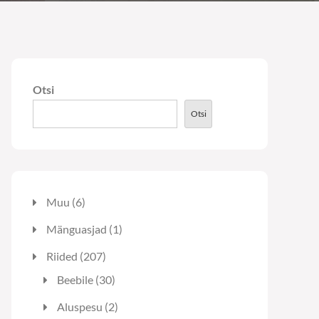
Otsi
Otsi
6
Muu
6
toodet
1
Mänguasjad
1
toode
207
Riided
207
toodet
30
Beebile
30
toodet
2
Aluspesu
2