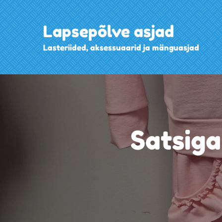
Skip
to
Lapsepõlve asjad
content
Lasteriided, aksessuaarid ja mänguasjad
Satsiga