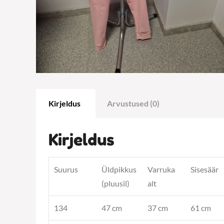
Kirjeldus
Arvustused (0)
Kirjeldus
Suurus
Üldpikkus
Varruka
Sisesäär
(pluusil)
alt
134
47 cm
37 cm
61 cm