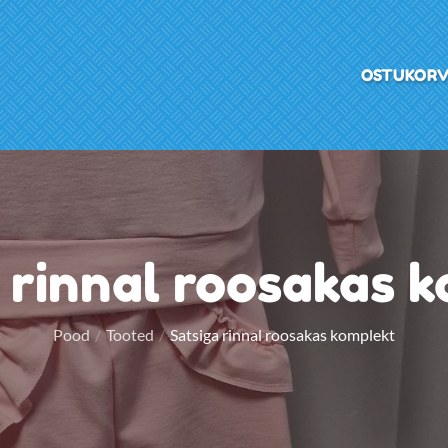
OSTUKOR
 rinnal roosakas 
Pood
Tooted
Satsiga rinnal roosakas komplekt