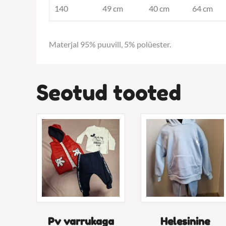
140
49 cm
40 cm
64 cm
Materjal 95% puuvill, 5% polüester.
Seotud tooted
Pv varrukaga
Helesinine