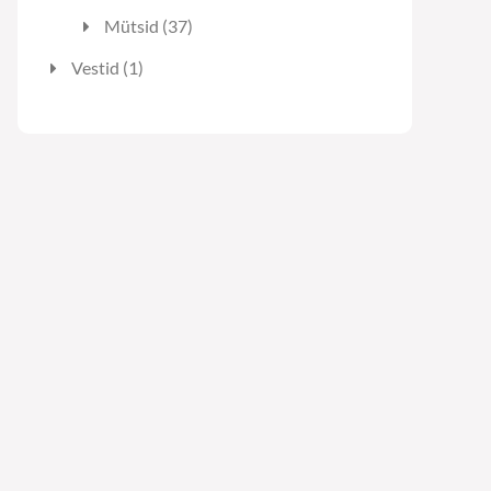
toodet
37
Mütsid
37
toodet
1
Vestid
1
toode