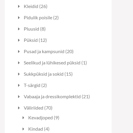
toodet
26
Kleidid
26
toodet
2
Pidulik poisile
2
toodet
8
Pluusid
8
toodet
12
Püksid
12
toodet
20
Pusad ja kampsunid
20
toodet
1
Seelikud ja lühikesed püksid
1
toode
15
Sukkpüksid ja sokid
15
toodet
2
T-särgid
2
toodet
21
Vabaaja ja dressikomplektid
21
toodet
70
Väliriided
70
toodet
9
Kevadjoped
9
toodet
4
Kindad
4