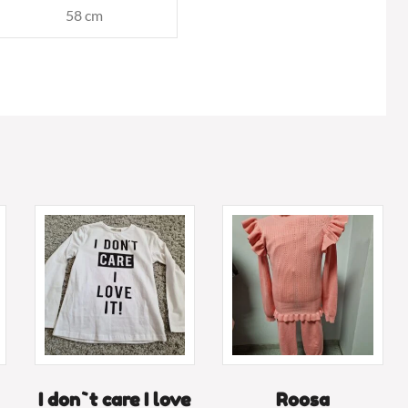
58 cm
I don`t care I love
Roosa