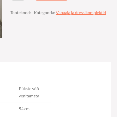
roosakas
Tootekood:
-
Kategooria:
Vabaaja ja dressikomplektid
komplekt
kogus
Pükste vöö
venitamata
54 cm