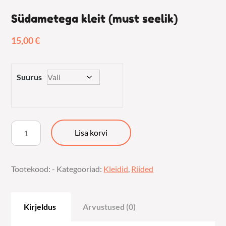
Südametega kleit (must seelik)
15,00
€
Suurus
Südametega
Lisa korvi
kleit
(must
Tootekood:
-
Kategooriad:
Kleidid
,
Riided
seelik)
kogus
Kirjeldus
Arvustused (0)