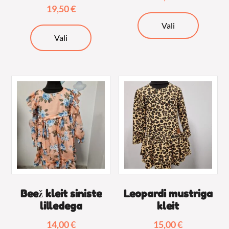
19,50
€
Sellel
Vali
Sellel
tootel
Vali
tootel
on
on
mitu
mitu
varianti.
varianti.
Valikuid
Valikuid
saab
saab
teha
teha
tooteleh
tootelehel.
Beež kleit siniste
Leopardi mustriga
lilledega
kleit
14,00
€
15,00
€