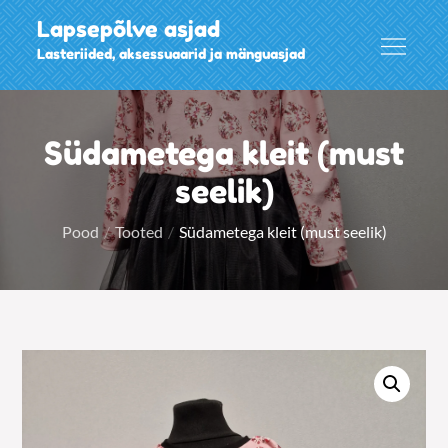
Skip
Lapsepõlve asjad
to
Lasteriided, aksessuaarid ja mänguasjad
content
Südametega kleit (must
seelik)
Pood
Tooted
Südametega kleit (must seelik)