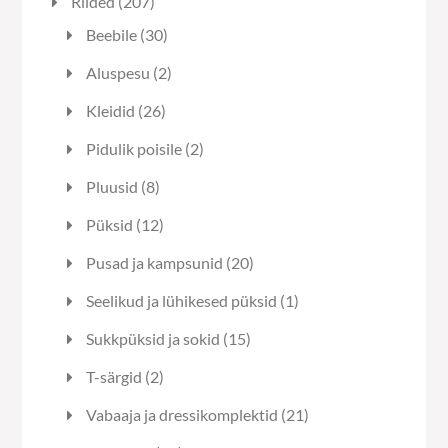
207
Riided
207
toodet
30
Beebile
30
toodet
2
Aluspesu
2
toodet
26
Kleidid
26
toodet
2
Pidulik poisile
2
toodet
8
Pluusid
8
toodet
12
Püksid
12
toodet
20
Pusad ja kampsunid
20
toodet
1
Seelikud ja lühikesed püksid
1
toode
15
Sukkpüksid ja sokid
15
toodet
2
T-särgid
2
toodet
21
Vabaaja ja dressikomplektid
21
toodet