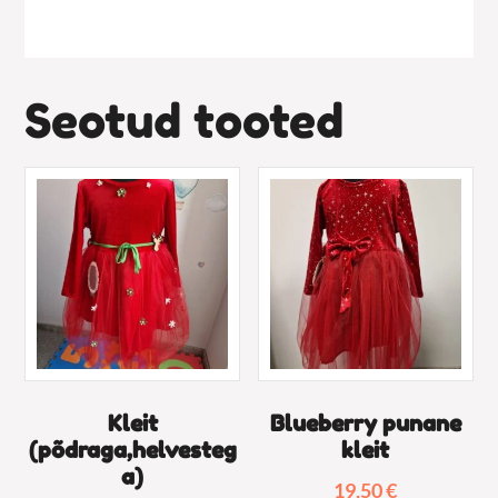
Seotud tooted
Kleit
Blueberry punane
(põdraga,helvesteg
kleit
a)
19,50
€