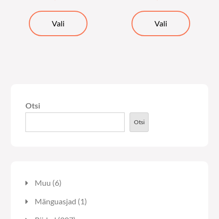
Sellel
Sellel
Vali
Vali
tootel
tootel
on
on
mitu
mitu
varianti.
varianti.
Valikuid
Valikuid
saab
saab
Otsi
teha
teha
tootelehel.
tooteleh
Otsi
6
Muu
6
toodet
1
Mänguasjad
1
toode