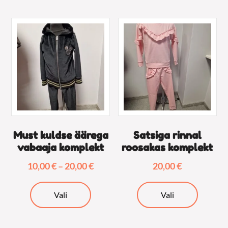
mitu
varianti.
Valikuid
saab
teha
tootelehel.
Must kuldse äärega
Satsiga rinnal
vabaaja komplekt
roosakas komplekt
Hinnavahemik:
10,00
€
–
20,00
€
20,00
€
10,00 €
Sellel
Sellel
kuni
Vali
Vali
tootel
tootel
20,00 €
on
on
mitu
mitu