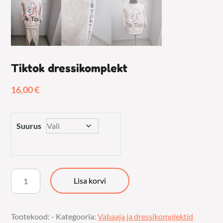
Tiktok dressikomplekt
16,00
€
Suurus
Tiktok
Lisa korvi
dressikomplekt
kogus
Tootekood:
-
Kategooria:
Vabaaja ja dressikomplektid