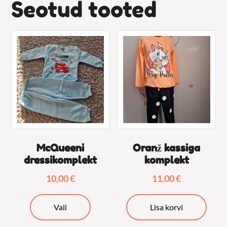
Seotud tooted
McQueeni
Oranž kassiga
dressikomplekt
komplekt
10,00
€
11,00
€
Sellel
Vali
Lisa korvi
tootel
on