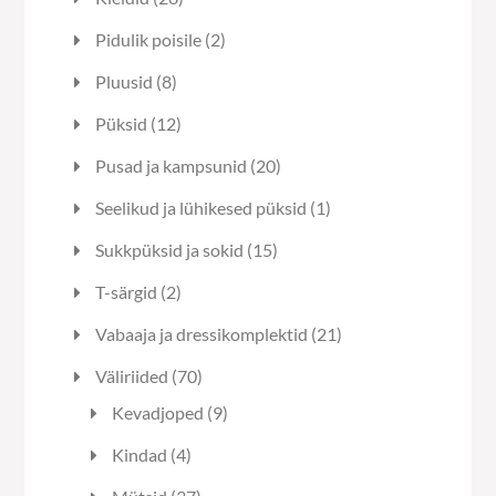
toodet
2
Pidulik poisile
2
toodet
8
Pluusid
8
toodet
12
Püksid
12
toodet
20
Pusad ja kampsunid
20
toodet
1
Seelikud ja lühikesed püksid
1
toode
15
Sukkpüksid ja sokid
15
toodet
2
T-särgid
2
toodet
21
Vabaaja ja dressikomplektid
21
toodet
70
Väliriided
70
toodet
9
Kevadjoped
9
toodet
4
Kindad
4
toodet
37