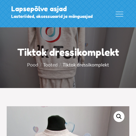
Skip
Lapsepõlve asjad
to
Lasteriided, aksessuaarid ja mänguasjad
content
Tiktok dressikomplekt
Pood
Tooted
Tiktok dressikomplekt