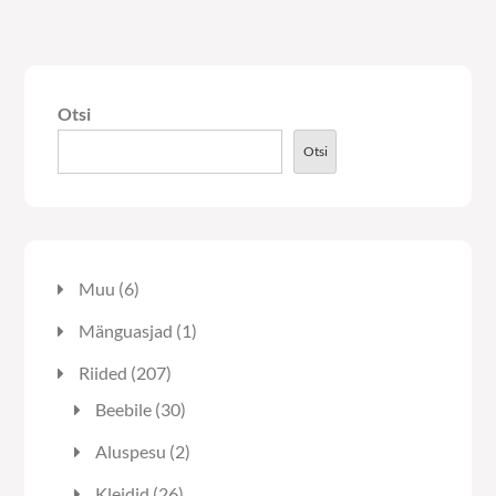
varianti.
varianti.
Valikuid
Valikuid
saab
saab
Otsi
teha
teha
tootelehel.
tooteleh
Otsi
6
Muu
6
toodet
1
Mänguasjad
1
toode
207
Riided
207
toodet
30
Beebile
30
toodet
2
Aluspesu
2
toodet
26
Kleidid
26